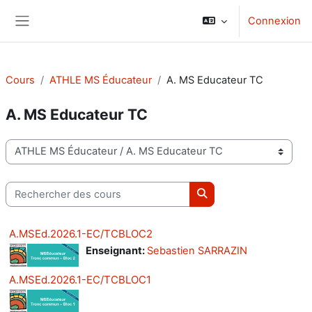
Passer au contenu principal
Connexion
Panneau latéral
Cours
ATHLE MS Éducateur
A. MS Educateur TC
A. MS Educateur TC
Catégories de cours
Rechercher des cours
Rechercher des cours
A.MSEd.2026.1-EC/TCBLOC2
Enseignant:
Sebastien SARRAZIN
A.MSEd.2026.1-EC/TCBLOC1